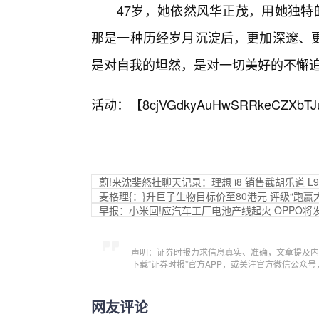
47岁，她依然风华正茂，用她独特
那是一种历经岁月沉淀后，更加深邃、
是对自我的坦然，是对一切美好的不懈
活动：【
8cjVGdkyAuHwSRRkeCZXbTJ
蔚!来沈斐怒挂聊天记录：理想 i8 销售截胡乐道 
麦格理{：}升巨子生物目标价至80港元 评级“跑赢
早报：小米回!应汽车工厂电池产线起火 OPPO将
声明：证券时报力求信息真实、准确，文章提及内
下载“证券时报”官方APP，或关注官方微信公众
网友评论