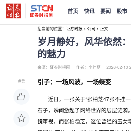
首页
快讯
要闻
股市
您当前的位置：
证券时报
>
公司
>
正文
岁月静好，风华依然：
的魅力
来源：证券时报网
作者：李梓萌
2026-02-10 
引子：一场风波，一场蝶变
点赞
近日，一张关于“张柏芝47张不挂
石子，瞬间激起了网络世界的层层涟漪
镜审视，而张柏🤔芝，这位曾经的玉女