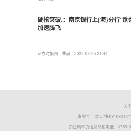
硬核突破.：南京银行上{海}分行“
加速腾飞
证券时报网
曹晨
2025-08-05 21:44
关
备案号：
粤ICP备09109218
违法和不良信息举报电话：0755-83